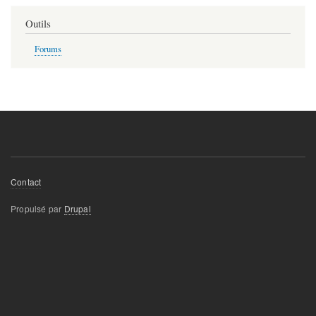
Outils
Forums
Menu
Contact
Pied
Propulsé par
Drupal
de
page