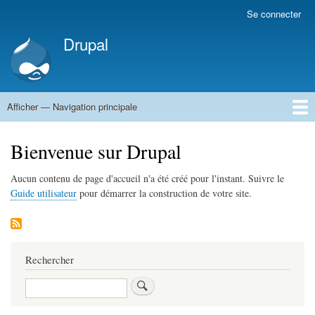
Aller
Se connecter
Menu
au
du
Drupal
contenu
compte
principal
de
l'utilisateur
Afficher — Navigation principale
Navigation
principale
Accueil
Bienvenue sur Drupal
Aucun contenu de page d'accueil n'a été créé pour l'instant. Suivre le
Guide utilisateur
pour démarrer la construction de votre site.
Rechercher
Rechercher